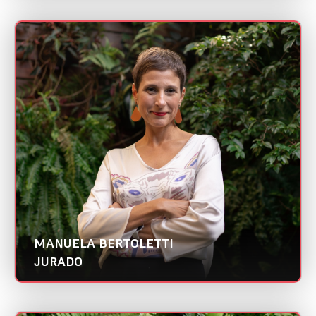
MANUELA BERTOLETTI
Mini CV
Ora Design | Abradi Nacional
Categorias:
Diretor de arte
Melhor estratégia de marketing digital
MANUELA BERTOLETTI
JURADO