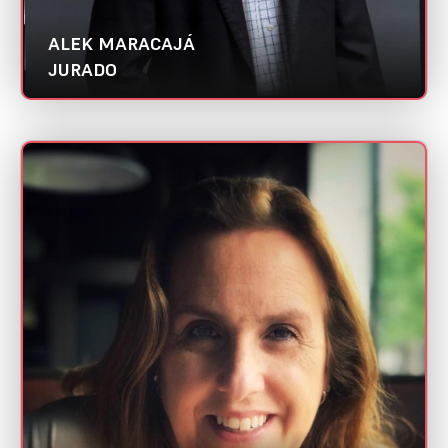
ALEK MARACAJÁ
JURADO
ANGELA SAENGER
Mini CV
Agência Capella | Abradi RS
Categoria:
Customer Experience