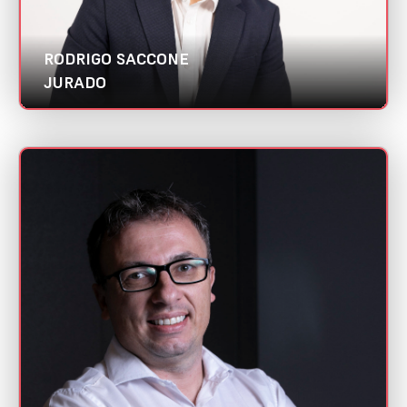
RODRIGO SACCONE
JURADO
SANDRO ALENCAR
Mini CV
Área Local | Abradi Nacional
Categorias:
Programador
Melhor case de CRM