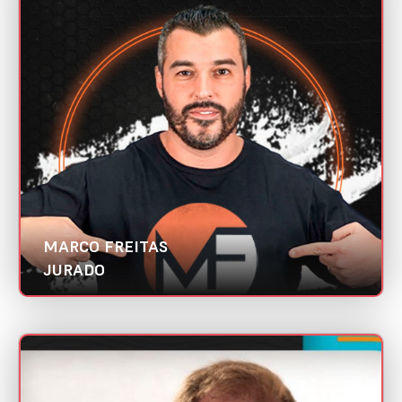
MARCO FREITAS
Mini CV
Formiga Digital
| Abradi SP
Categoria:
Melhor case de responsabilidade social
MARCO FREITAS
JURADO
MARCOS MORAES