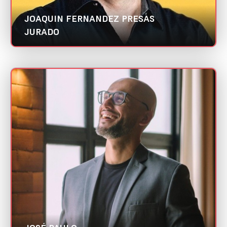
JOAQUIN FERNANDEZ PRESAS
JURADO
JOSÉ PAULO
Mini CV
MKT Real | Abradi RN
Categoria:
Social Media