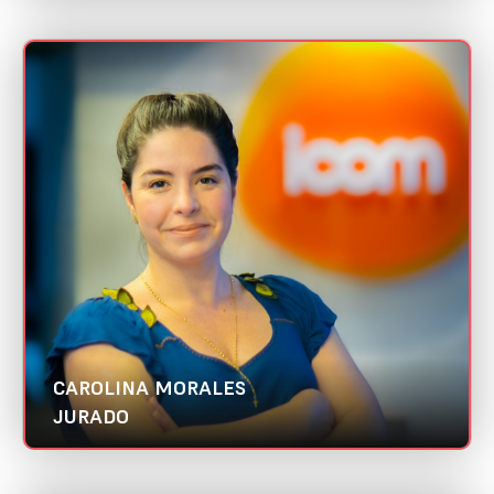
CAROLINA MORALES
Mini CV
IComunicação | Abradi Nacional
Categorias:
Designer UX/UI
Melhor case de digital branding
CAROLINA MORALES
JURADO