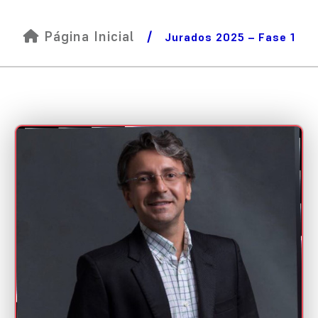
Página Inicial
/
Jurados 2025 – Fase 1
ALEK MARACAJÁ
Mini CV
AtivaWeb | Abradi PB
Categorias:
Gestor de Projetos
Melhor case de uso de Inteligência Artificial