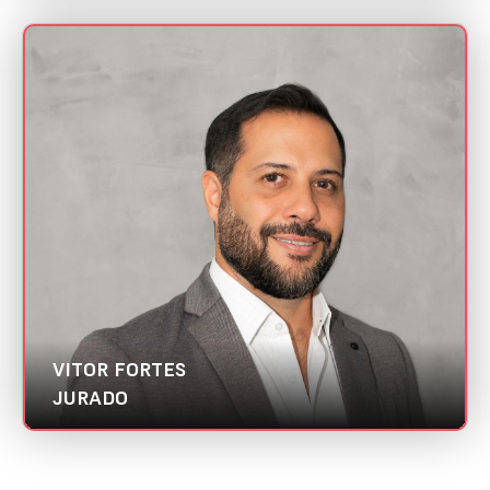
VITOR FORTES
Mini CV
In.Pacto | Abradi DF
Categorias:
Cientista de dados
Melhor case de CRM
VITOR FORTES
JURADO