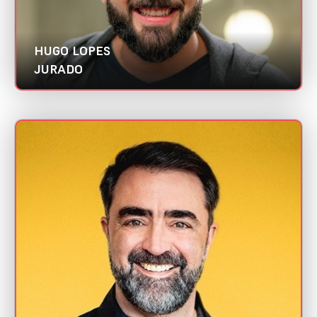
HUGO LOPES
JURADO
JOAQUIN FERNANDEZ PRESAS
Mini CV
Ponto Design | Abradi PR
Categorias:
Designer UX/UI
Diretor de arte
Gestor de Projetos