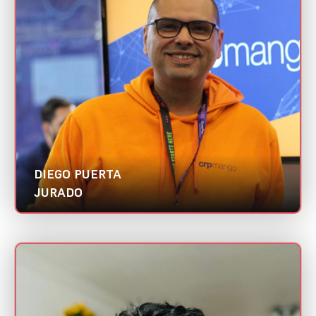
Mini CV
CRP Mango
| Abradi SP
Categorias:
Programador
Melhor case de E-commerce
DIEGO PUERTA
JURADO
DOUGLAS OLIVEIRA
Mini CV
Agência DDM | Abradi SP