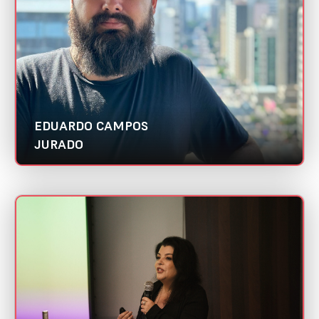
Cientista de dados
Melhor case de uso de Inteligência Artificial
EDUARDO CAMPOS
JURADO
ELAINE COIMBRA
Mini CV
Foster | Abradi Nacional
Categoria:
Melhor case de uso de Inteligência Artificial