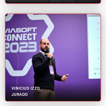
VINICIUS IZZO
Mini CV
Salespunch | Abradi PR
Categoria:
Gestor de Growth
VINICIUS IZZO
JURADO