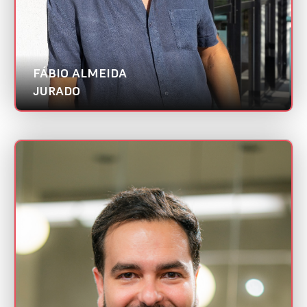
FÁBIO ALMEIDA
JURADO
HUGO LOPES
Mini CV
Rock Digital | Abradi CE
Categorias:
Designer UX/UI
Melhor case de E-commerce