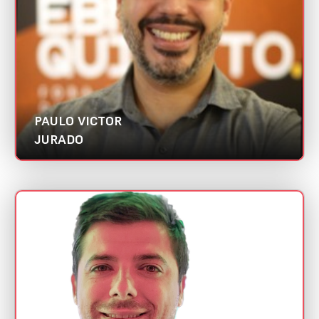
Categoria:
Melhor case de responsabilidade social
PAULO VICTOR
JURADO
RICARDO CRUZ
Mini CV
Quantk Marketing | Abradi SP
Categoria:
Customer Experience