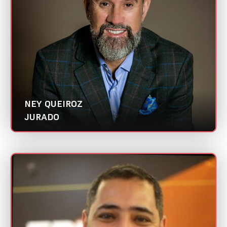
Categoria:
Melhor case de digital branding
NEY QUEIROZ
JURADO
PAULO VICTOR
Mini CV
EBMQUINTTO Comunicação |
Abradi CE