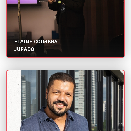
ELAINE COIMBRA
JURADO
FÁBIO ALMEIDA
Mini CV
Biggie | Abradi Nacional
Categoria:
Gestor de Mídia/Tráfego