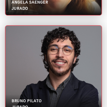
ANGELA SAENGER
JURADO
BRUNO PILATO
Mini CV
Quaddri Marketing |
Abradi PR
Categoria:
Melhor case de digital branding
Cientista de dados
BRUNO PILATO
JURADO