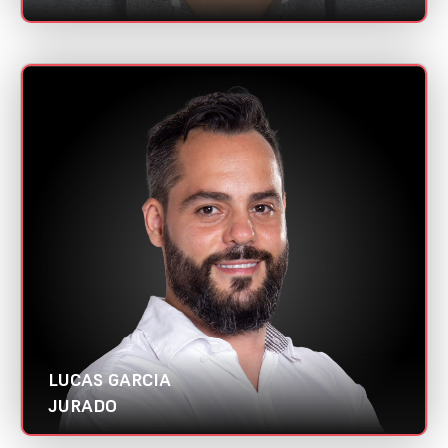
LUCAS GARCIA
Mini CV
Hiro Comunicação| Abradi SP
Categorias:
Gestor de Mídia/Tráfego
Gestor de Projetos
LUCAS GARCIA
JURADO