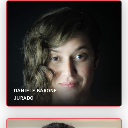
DANIELE BARONE
Mini CV
Execom | Abradi Nacional
Categorias:
Redator/ Copywriter
Social Media
DANIELE BARONE
JURADO