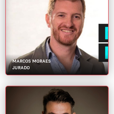
Mini CV
Maya | Abradi Nacional
Categoria:
Gestor de Growth
MARCOS MORAES
JURADO
NEY QUEIROZ
Mini CV
Green Digital School | Abradi Nacional