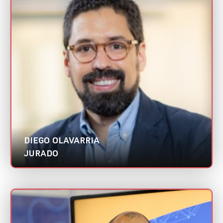
DIEGO OLAVARRIA
Mini CV
LLYC | Abradi Nacional
Categoria:
Melhor estratégia de marketing digital
DIEGO OLAVARRIA
JURADO
DIEGO PUERTA