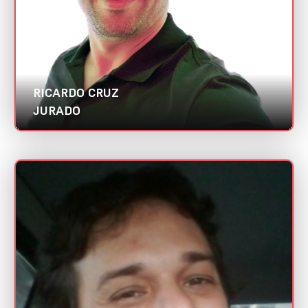
RICARDO CRUZ
JURADO
RODRIGO CASTANO
Mini CV
Agência de Criação | Abradi MG
Categoria:
Redator/ Copywriter