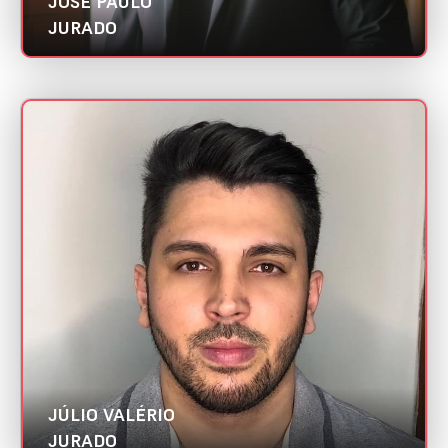
JOSÉ PAULO
JURADO
JÚLIO VALÉRIO
Mini CV
JVM Comunicação
| Abradi RN
Categoria:
Gestor de Growth
Social Media
JÚLIO VALÉRIO
JURADO