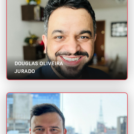
Categoria:
Melhor estratégia de marketing digital
DOUGLAS OLIVEIRA
JURADO
EDUARDO CAMPOS
Mini CV
Astronauta | Abradi SP
Categorias: