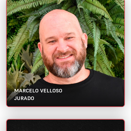
MARCELO VELLOSO
Mini CV
Oslo Marketing & Branding | Abradi RJ
Categorias:
Gestor de Mídia/Tráfego
Melhor case de responsabilidade social
MARCELO VELLOSO
JURADO