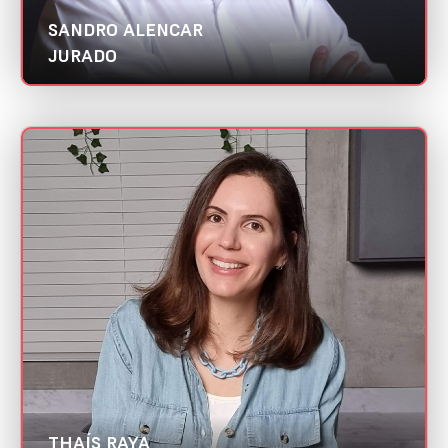
SANDRO ALENCAR
JURADO
THAÍS RAYA
Mini CV
Raya3 Propaganda |
Abradi SP
Categoria:
Redator/ Copywriter
THAÍS RAYA