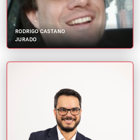
RODRIGO CASTANO
JURADO
RODRIGO SACCONE
Mini CV
Santafé Ideias | Abradi DF
Categorias:
Customer Experience
Melhor case de CRM