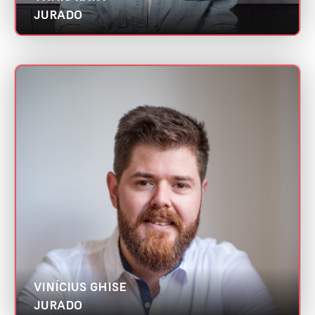
JURADO
VINÍCIUS GHISE
Mini CV
Global AD | Abradi RS
Categorias:
Diretor de arte
Melhor case de E-commerce
VINÍCIUS GHISE
JURADO