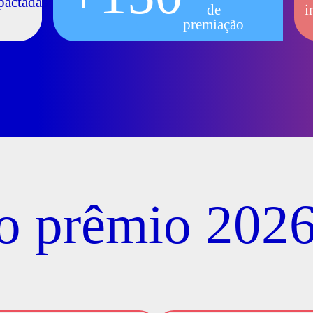
pactadas
de
i
premiação
o prêmio 202