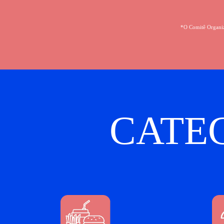
*O Comitê Organiza
CATE