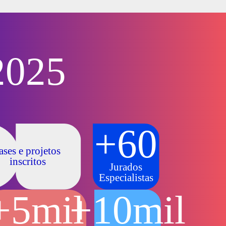
2025
+60
ases e projetos
inscritos
Jurados
Especialistas
+5mil
+10mil