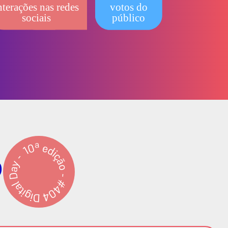
nterações nas redes
votos do
sociais
público
6