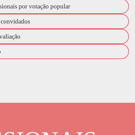
ssionais por votação popular
 convidados
valiação
o