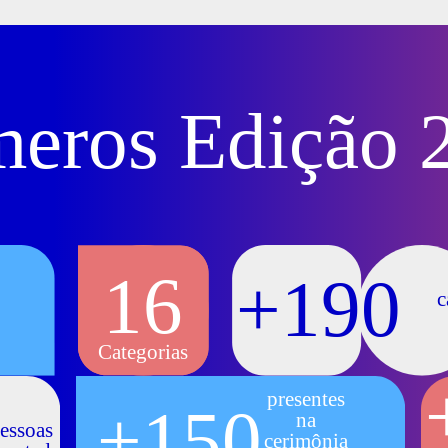
eros Edição 
16
+190
c
Categorias
presentes
+150
na
essoas
cerimônia