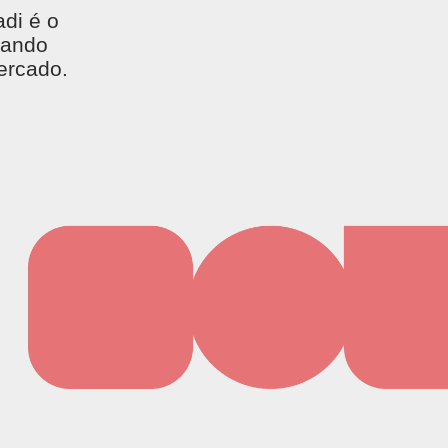
adi é o
zando
ercado.