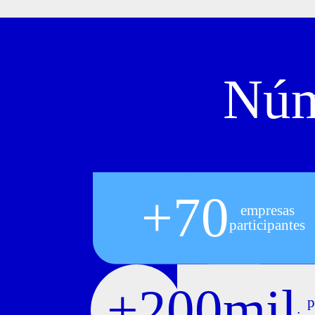
Núm
+70
empresas
participantes
+200mil
p