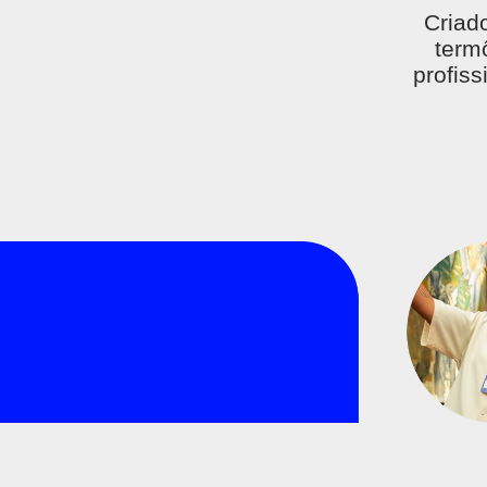
Criado
term
profis