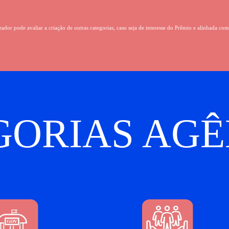
dor pode avaliar a criação de outras categorias, caso seja de interesse do Prêmio e alinhada com
GORIAS AGÊ